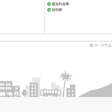
電気料金表
各約款
ページの上