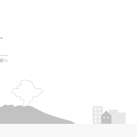
う。
部へ