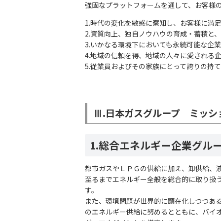
強固なプラットフォームを通して、お客様
1.時代の変化を敏感に察知し、お客様に満
2.資質向上、独自ノウハウの育成・蓄積と
3.いかなる環境下においても永続可能な企
4.地域の信頼を得、地域の人々に愛される
5.従業員およびその家族にとって誇りの持
Ⅲ.日本ガスグループ ミッシ
1.総合エネルギー企業グル
都市ガスやＬＰＧの供給に加え、卸供給、
至るまでエネルギー全般を総合的に取り扱
す。
また、環境問題が世界的に顕在化しつつあ
のエネルギー供給に努めるとともに、バイ