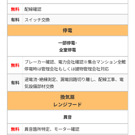
無料
配線確認
有料
スイッチ交換
停電
一部停電･
全室停電
ブレーカー確認、電力会社確認※集合マンション全館
無料
停電時は管理会社もしくは建物管理会社対応
過電流･絶縁測定、漏電回路切り離し、配線工事、電
有料
気設備部材交換
換気扇
レンジフード
異音
無料
異音箇所特定、モーター確認