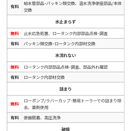
給水管部品･パッキン類交換、温水洗浄便座部品/本体
有料
交換
水止まらず
無料
止水応急処置、ロータンク内部部品点検･調査
有料
パッキン類交換･ロータンク内部材交換
水流れない
無料
ロータンク内部部品点検･調査、部品外れ確認
有料
ロータンク内部材交換
詰まり
ローポンプ/ラバーカップ･簡易トーラーでの詰まり除
無料
去、薬剤使用
有料
便器脱着、高圧洗浄
破損