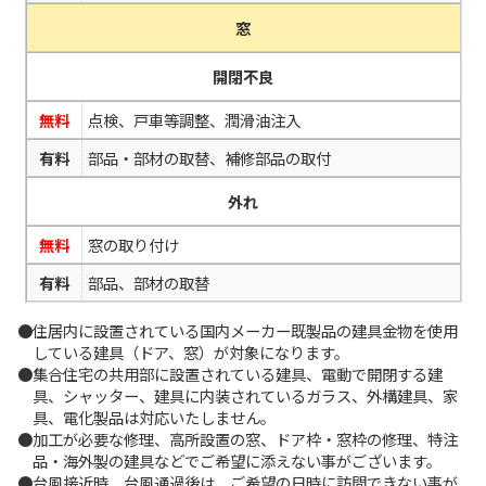
窓
開閉不良
無料
点検、戸車等調整、潤滑油注入
有料
部品・部材の取替、補修部品の取付
外れ
無料
窓の取り付け
有料
部品、部材の取替
●住居内に設置されている国内メーカー既製品の建具金物を使用
している建具（ドア、窓）が対象になります。
●集合住宅の共用部に設置されている建具、電動で開閉する建
具、シャッター、建具に内装されているガラス、外構建具、家
具、電化製品は対応いたしません。
●加工が必要な修理、高所設置の窓、ドア枠・窓枠の修理、特注
品・海外製の建具などでご希望に添えない事がございます。
●台風接近時、台風通過後は、ご希望の日時に訪問できない事が