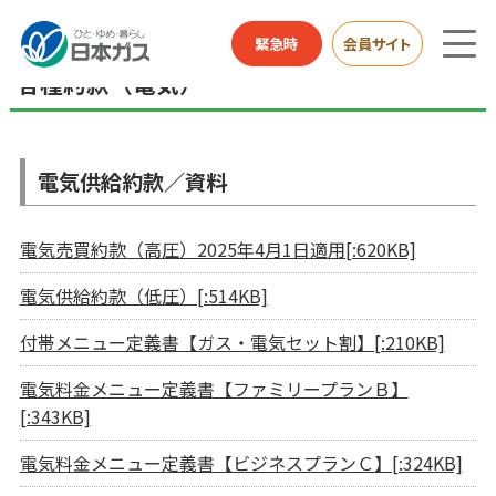
企業情報TOP
各種約款（電気）
緊急時
会員サイト
各種約款（電気）
電気供給約款／資料
電気売買約款（高圧）2025年4月1日適用[:620KB]
電気供給約款（低圧）[:514KB]
付帯メニュー定義書【ガス・電気セット割】[:210KB]
電気料金メニュー定義書【ファミリープランＢ】
[:343KB]
電気料金メニュー定義書【ビジネスプランＣ】[:324KB]