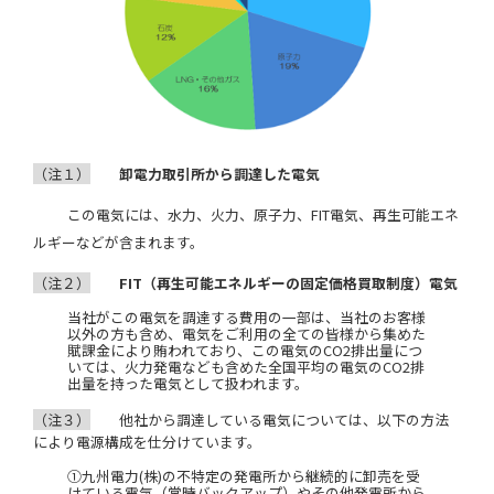
（注１）
卸電力取引所から調達した電気
この電気には、水力、火力、原子力、FIT電気、再生可能エネ
ルギーなどが含まれます。
（注２）
FIT（再生可能エネルギーの固定価格買取制度）電気
当社がこの電気を調達する費用の一部は、当社のお客様
以外の方も含め、電気をご利用の全ての皆様から集めた
賦課金により賄われており、この電気のCO2排出量につ
いては、火力発電なども含めた全国平均の電気のCO2排
出量を持った電気として扱われます。
（注３）
他社から調達している電気については、以下の方法
により電源構成を仕分けています。
①九州電力(株)の不特定の発電所から継続的に卸売を受
けている電気（常時バックアップ）やその他発電所から