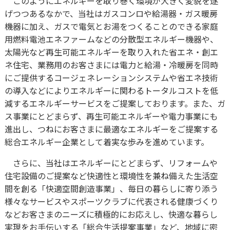
このようにエネルギーを取り巻く環境が大きく変貌を遂
げつつあるなかで、当社はガスコンロや給湯器・ガス暖房
機器に加え、ガスで電気とお湯をつくることのできる家庭
用燃料電池エネファームなどの分散型エネルギー機器や、
太陽光など再生可能エネルギーを取り入れた省エネ・創エ
ネ住宅、業務用のお客さまには電力と給湯・冷暖房を同時
にご提供するコージェネレーションシステムや省エネ技術
の導入などによりエネルギーに関わるトータルコストを低
減するエネルギーサービスをご提案しております。また、ガ
ス事業にとどまらず、再生可能エネルギーや電力事業にも
進出し、つねにお客さまに最適なエネルギーをご提案する
総合エネルギー企業として着実な歩みを進めています。
さらに、当社はエネルギーにとどまらず、リフォームや
住宅設備のご提案など快適性と環境性を兼ね備えた生活空
間を創る「快適空間創造事業」、毎日の暮らしに寄り添う
様々なサービスやスポーツクラブに代表される健康づくり
などお客さまのニーズに積極的にお応えし、快適な暮らし
実現をお手伝いする「総合生活提案事業」など、地域に密