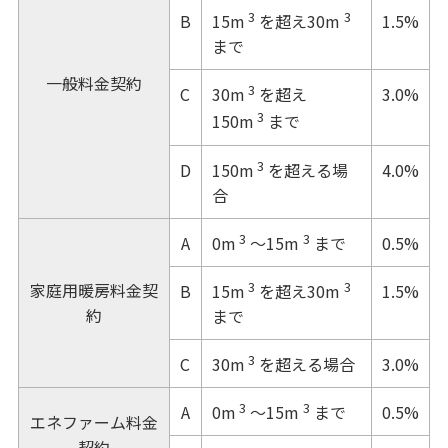
3
3
B
1.5%
15m
を超え30m
まで
一般料金契約
3
C
3.0%
30m
を超え
3
150m
まで
3
D
4.0%
150m
を超える場
合
3
3
A
0.5%
0m
～15m
まで
3
3
家庭用暖房料金契
B
1.5%
15m
を超え30m
約
まで
3
C
3.0%
30m
を超える場合
3
3
A
0.5%
0m
～15m
まで
エネファーム料金
契約