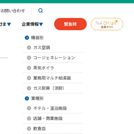
お問い合わせ
業務用ガス機器
さま
企業情報
緊急時
機器別
ガス空調
コージェネレーション
蒸気ボイラ
業務用マルチ給湯器
ガス厨房（涼厨）
業種別
ホテル・温浴施設
店舗・商業施設
飲食店