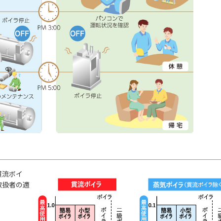
貫流ボイ
取扱者の適