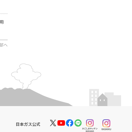
用
部へ
日本ガス公式