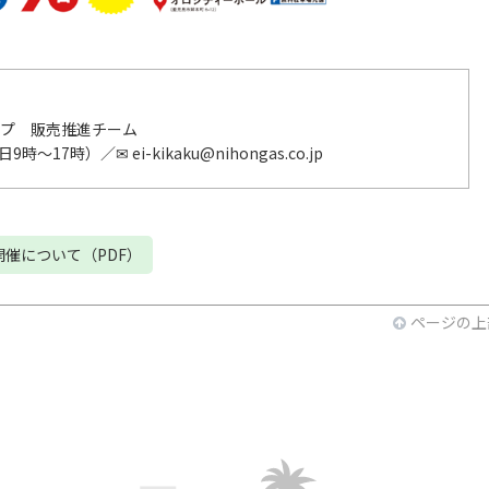
プ 販売推進チーム
時～17時）／✉ ei-kikaku@nihongas.co.jp
催について（PDF）
ページの上