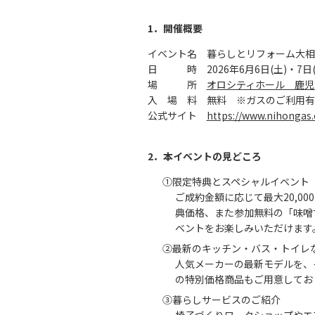
1．開催概要
イベント名 暮らしとリフォーム大相談会
日 時 2026年6月6日(土)・7日(日) 
場 所
オロシティホール 鹿児島
入 場 料 無料 ※ガスのご利用有
公式サイト
https://www.nihongas.
2．本イベントの見どころ
①限定特典とスペシャルイベント
ご成約金額に応じて最大20,0
典価格、また参加無料の「味噌
ベントをお楽しみいただけます
②最新のキッチン・バス・トイレ
人気メーカーの最新モデルを、
の特別価格商品もご用意してお
③暮らしサービスのご紹介