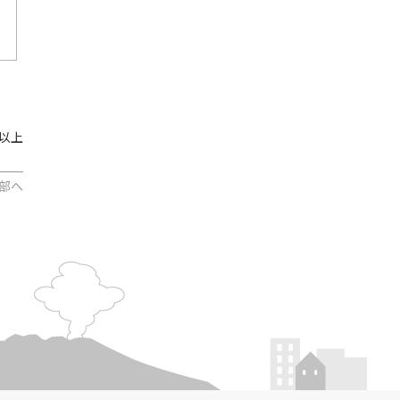
以上
部へ