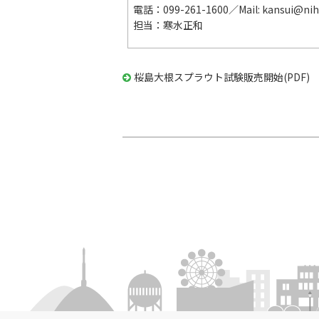
電話：099-261-1600／Mail: kansui@niho
担当：寒水正和
桜島大根スプラウト試験販売開始(PDF)