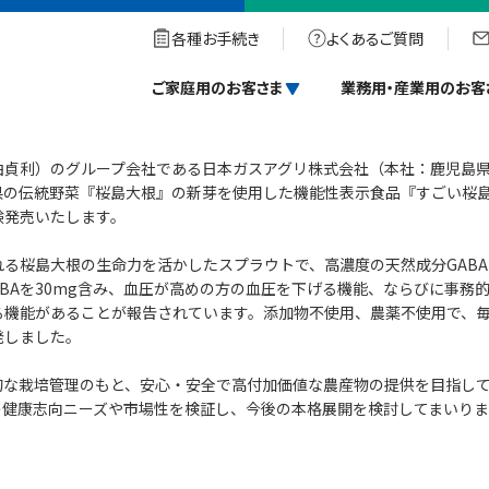
菜を発売（日本ガスアグリ）
各種お手続き
よくあるご質問
性野菜を発売（日本ガスアグリ）
ご家庭用のお客さま
業務用・産業用のお客
貞利）のグループ会社である日本ガスアグリ株式会社（本社：鹿児島
県の伝統野菜『桜島大根』の新芽を使用した機能性表示食品『すごい桜
試験発売いたします。
る桜島大根の生命力を活かしたスプラウトで、高濃度の天然成分GABA
ABAを30mg含み、血圧が高めの方の血圧を下げる機能、ならびに事務
る機能があることが報告されています。添加物不使用、農薬不使用で、
発しました。
的な栽培管理のもと、安心・安全で高付加価値な農産物の提供を目指し
の健康志向ニーズや市場性を検証し、今後の本格展開を検討してまいりま