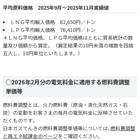
平均原料価格 2025年9月～2025年11月実績値
ＬＮＧ平均輸入価格 82,650円／トン
ＬＰＧ平均輸入価格 76,410円／トン
＊ＬＮＧ平均価格、ＬＰＧ平均価格はともに貿易統計の数
量及び価額から算定。（算定結果の10円未満の端数を四捨
五入し、10円単位といたします。）
○2026年2月分の電気料金に適用する燃料費調整
単価等
燃料費調整とは、火力燃料費（原油・液化天然ガス・石
炭）の変動をお客さまの毎月の電気料金に反映させていた
だくものです｡
日本ガスでんきの燃料費調整単価等については､
燃料費調整
と再エネ賦課金のページ
をご確認ください｡