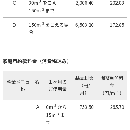
3
Ｃ
2,006.40
202.83
30m
をこえ
3
150m
まで
3
Ｄ
6,503.20
172.85
150m
をこえる場
合
家庭用約款料金（消費税込み）
調整単位料
基本料金
料金メニュー名
１ヶ月の
金
（円/
称
ご使用量
3
月）
（円/m
）
3
Ａ
753.50
265.70
0m
から
3
15m
ま
で