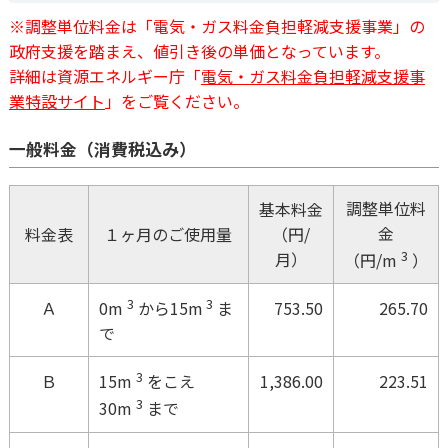
※調整単位料金は「電気・ガス料金負担軽減支援事業」の
政府支援を踏まえ、値引き後の単価となっています。
詳細は資源エネルギー庁「
電気・ガス料金負担軽減支援事
業特設サイト
」をご覧ください。
一般料金（消費税込み）
調整単位料
基本料金
金
料金表
１ヶ月のご使用量
（円/
3
月）
（円/m
）
3
3
Ａ
753.50
265.70
0m
から15m
ま
で
3
Ｂ
1,386.00
223.51
15m
をこえ
3
30m
まで