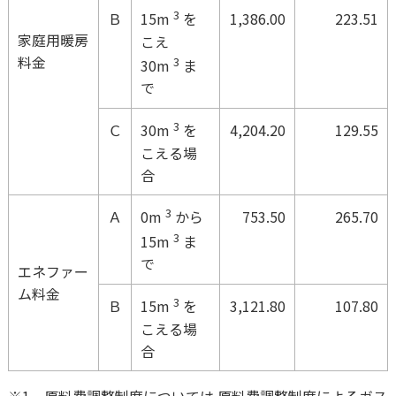
3
Ｂ
1,386.00
223.51
15m
を
家庭用暖房
こえ
料金
3
30m
ま
で
3
Ｃ
4,204.20
129.55
30m
を
こえる場
合
3
Ａ
753.50
265.70
0m
から
3
15m
ま
で
エネファー
ム料金
3
Ｂ
3,121.80
107.80
15m
を
こえる場
合