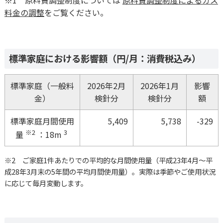
※1 原料費調整制度については
原料費調整制度によるガス
料金の調整
をご覧ください。
標準家庭における影響額（円/月：消費税込み）
標準家庭（一般料
2026年2月
2026年1月
影響
金）
検針分
検針分
額
標準家庭月間使用
5,409
5,738
-329
※2
3
量
：18m
※2 ご家庭1件あたりでの平均的な月間使用量（平成23年4月～平
成28年3月末の5年間の平均月間使用量）。実際は季節やご使用状況
に応じて毎月変動します。