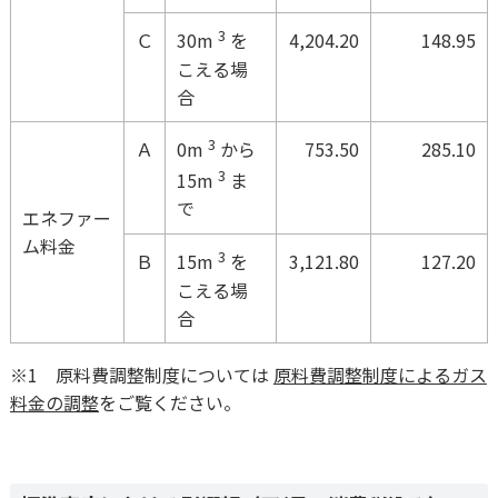
3
Ｃ
4,204.20
148.95
30m
を
こえる場
合
3
Ａ
753.50
285.10
0m
から
3
15m
ま
で
エネファー
ム料金
3
Ｂ
3,121.80
127.20
15m
を
こえる場
合
※1 原料費調整制度については
原料費調整制度によるガス
料金の調整
をご覧ください。