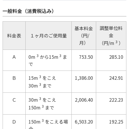
一般料金（消費税込み）
調整単位料
基本料金
金
料金表
１ヶ月のご使用量
（円/
3
月）
（円/m
）
3
3
Ａ
753.50
285.10
0m
から15m
ま
で
3
Ｂ
1,386.00
242.91
15m
をこえ
3
30m
まで
3
Ｃ
2,006.40
222.23
30m
をこえ
3
150m
まで
3
Ｄ
6,503.20
192.25
150m
をこえる場
合