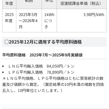
範囲
単位
年度
促進賦課金単価（税込）
2025
2025年5月
1kWh
3.98円/kWh
年度
～2026年4
につ
月
き
○2025年12月に適用する平均原料価格
平均原料価格 2025年7月～2025年9月実績値
ＬＮＧ平均輸入価格 84,050円／トン
ＬＰＧ平均輸入価格 78,890円／トン
＊ＬＮＧ平均価格、ＬＰＧ平均価格はともに貿易統計の数
量及び価額から算定。（算定結果の10円未満の端数を四捨
五入し、10円単位といたします。）