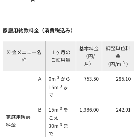
家庭用約款料金（消費税込み）
調整単位料
基本料金
料金メニュー名
１ヶ月の
金
（円/
称
ご使用量
3
月）
（円/m
）
3
Ａ
753.50
285.10
0m
から
3
15m
ま
で
3
Ｂ
1,386.00
242.91
15m
を
家庭用暖房
こえ
料金
3
30m
ま
で