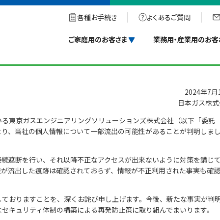
セスによる 個人情報流出の可能性についてお詫びとお知らせ
各種お手続き
よくあるご質問
クセスによる 個人情報流出の可能性についてお
ご家庭用のお客さま
業務用・産業用のお客
2024年7月
日本ガス株式
る東京ガスエンジニアリングソリューションズ株式会社（以下「委託
より、当社の個人情報について一部流出の可能性があることが判明しま
続遮断を行い、それ以降不正なアクセスが出来ないように対策を講じ
報が流出した痕跡は確認されておらず、情報が不正利用された事実も確
ておりますことを、深くお詫び申し上げます。今後、新たな事実が判
なセキュリティ体制の構築による再発防止策に取り組んでまいります。